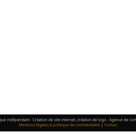
que indépendant - Création de site internet, création de logo - Agence de c
Mentions légales & politique de confidentialité
|
Contact