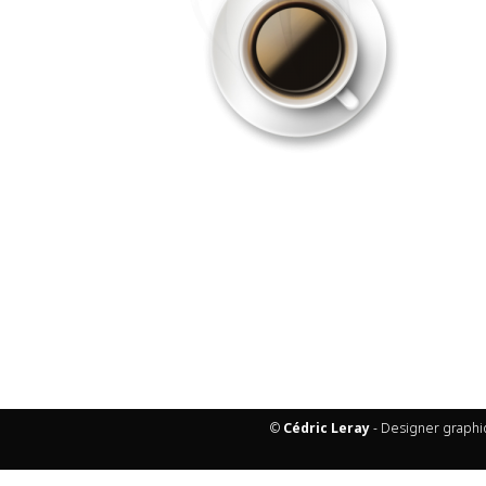
©
Cédric Leray
- Designer graphi