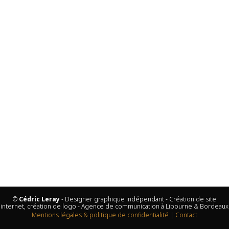
©
Cédric Leray
- Designer graphique indépendant - Création de site
internet, création de logo - Agence de communication à Libourne & Bordeaux
Mentions légales & politique de confidentialité
|
Contact