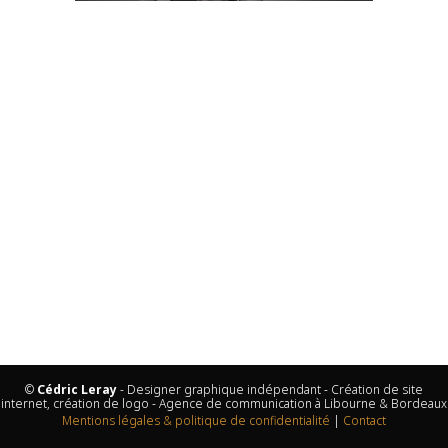
©
Cédric Leray
- Designer graphique indépendant - Création de site
internet, création de logo - Agence de communication à Libourne & Bordeaux
Mentions légales & politique de confidentialité
|
Contact