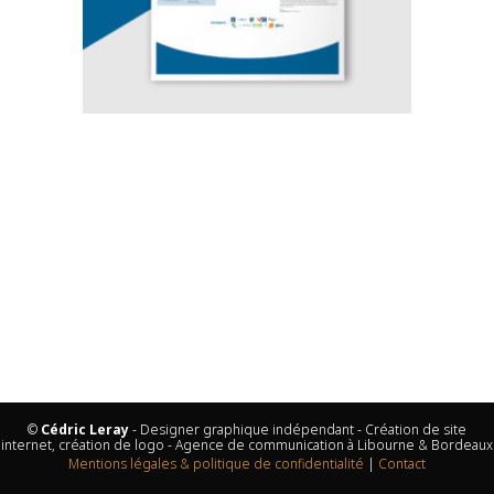
©
Cédric Leray
- Designer graphique indépendant - Création de site
internet, création de logo - Agence de communication à Libourne & Bordeaux
Mentions légales & politique de confidentialité
|
Contact