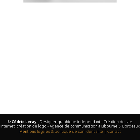
©
Cédric Leray
- Designer graphique indépendant - Création de site
internet, création de logo - Agence de communication à Libourne & Bordeaux
Mentions légales & politique de confidentialité
|
Contact