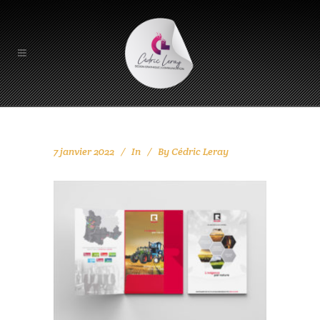
7 janvier 2022
In
By
Cédric Leray