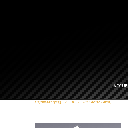
ACCUE
18 janvier 2023
In
By
Cédric Leray