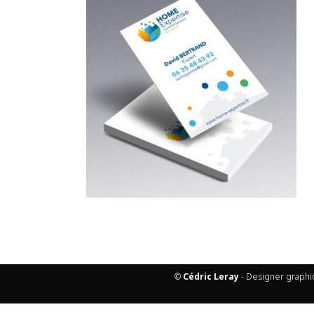
©
Cédric Leray
- Designer graphi