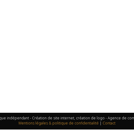
que indépendant - Création de site internet, création de logo - Agence de c
Mentions légales & politique de confidentialité
|
Contact