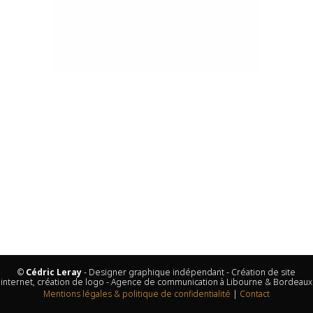
©
Cédric Leray
- Designer graphique indépendant - Création de site
internet, création de logo - Agence de communication à Libourne & Bordeaux
Mentions légales & politique de confidentialité
|
Contact