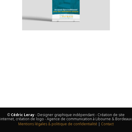
©
Cédric Leray
- Designer graphique indépendant - Création de site
internet, création de logo - Agence de communication à Libourne & Bordeaux
Mentions légales & politique de confidentialité
|
Contact